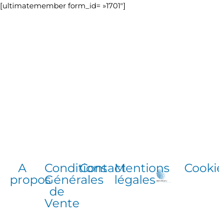
[ultimatemember form_id= »1701″]
A
Conditions
Contact
Mentions
Cooki
propos
Générales
légales
de
Vente