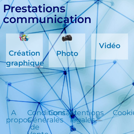
Prestations
communication
Vidéo
Création
Photo
graphique
A
Conditions
Contact
Mentions
Cooki
propos
Générales
légales
de