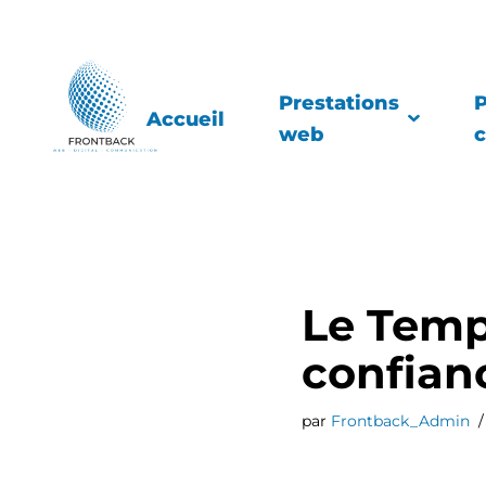
Aller
au
Prestations
P
Accueil
contenu
web
Le Temp
confian
par
Frontback_Admin